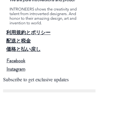
INTRONEERS shows the creativity and
talent from introverted designers. And
honor to their amazing design, art and
invention to world.
利用規約とポリシー
配送と税金
価格と払い戻し
Facebook
Instagram
Subscribe to get exclusive updates
Subscribe Now