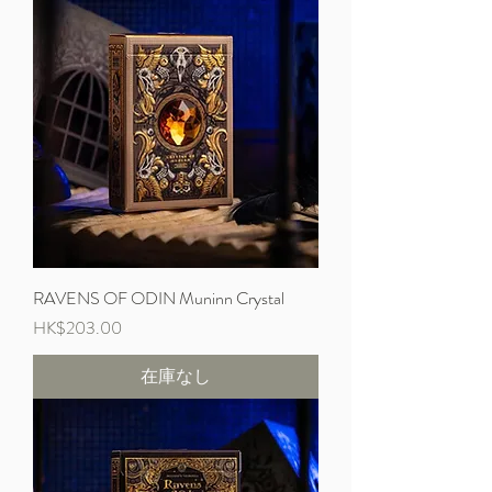
RAVENS OF ODIN Muninn Crystal
価格
HK$203.00
在庫なし