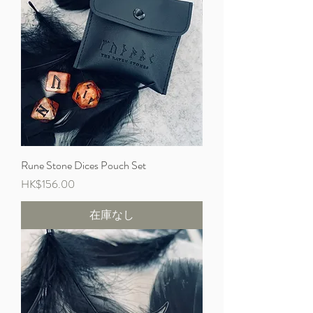
Rune Stone Dices Pouch Set
価格
HK$156.00
在庫なし