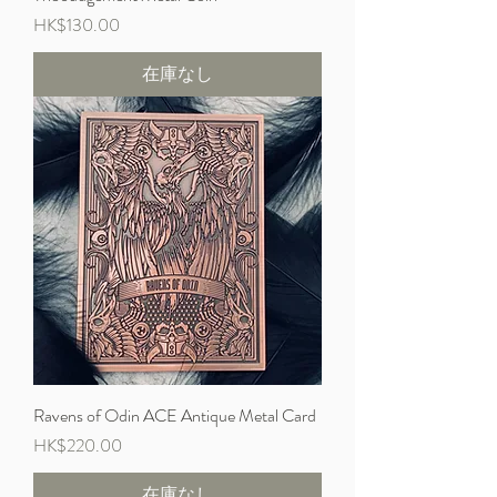
価格
HK$130.00
在庫なし
Ravens of Odin ACE Antique Metal Card
価格
HK$220.00
在庫なし