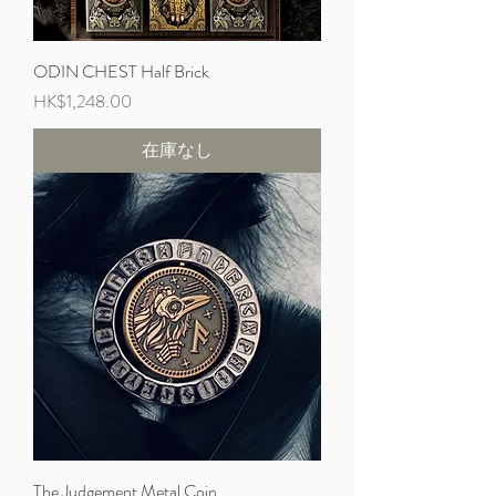
ODIN CHEST Half Brick
価格
HK$1,248.00
在庫なし
The Judgement Metal Coin