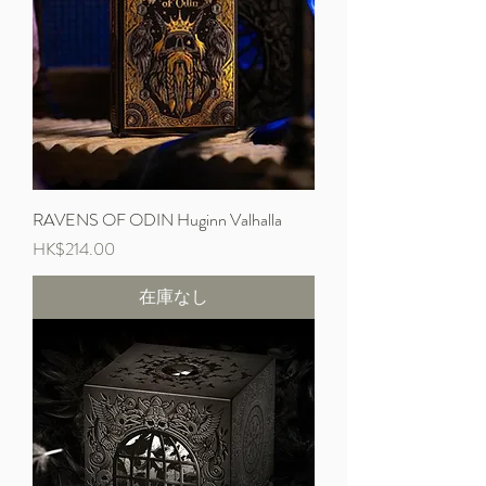
RAVENS OF ODIN Huginn Valhalla
価格
HK$214.00
在庫なし