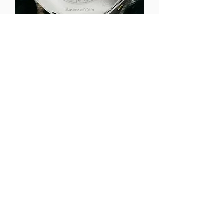
Helm of Awe Valet Tray
価格
HK$78.00
在庫なし