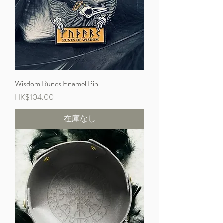
Wisdom Runes Enamel Pin
価格
HK$104.00
在庫なし