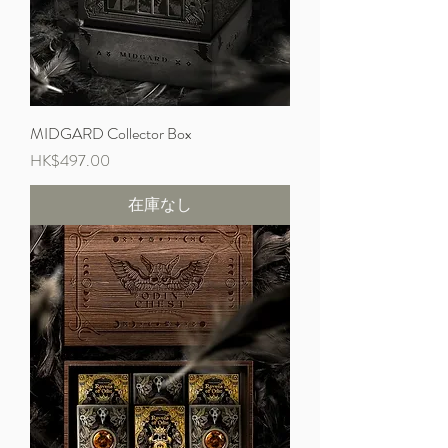
MIDGARD Collector Box
価格
HK$497.00
在庫なし