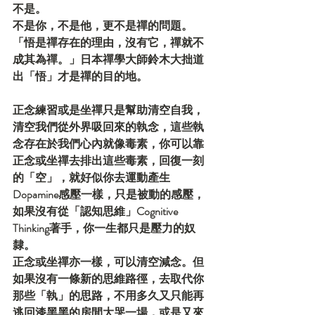
不是。
不是你，不是他，更不是禪的問題。
「悟是禪存在的理由，沒有它，禪就不
成其為禪。」日本禪學大師鈴木大拙道
出「悟」才是禪的目的地。
正念練習或是坐禪只是幫助清空自我，
清空我們從外界吸回來的執念，這些執
念存在於我們心內就像毒素，你可以靠
正念或坐禪去排出這些毒素，回復一刻
的「空」，就好似你去運動產生
Dopamine感壓一樣，只是被動的感壓，
如果沒有從「認知思維」Cognitive 
Thinking著手，你一生都只是壓力的奴
隸。
正念或坐禪亦一樣，可以清空減念。但
如果沒有一條新的思維路徑，去取代你
那些「執」的思路，不用多久又只能再
逃回漆黑黑的房間大哭一場，或是又來