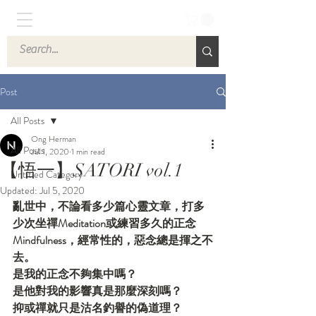
Post
All Posts
Ong Herman
All Posts
Jul 1, 2020
1 min read
【悟一】SATORI vol.1
Untitled Category
Updated:
Jul 5, 2020
亂世中，不論看多少篇心靈文章，打多
少次坐禪Meditation或練習多久的正念
Mindfulness，經常性的，惡念總是揮之不
去。
是我的正念不夠集中嗎？
是他對我的影響真是那麼深刻嗎？
抑或禪就只是沽名釣譽的偽道理？