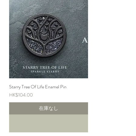
Starry Tree Of Life Enamel Pin
価格
HK$104.00
在庫なし