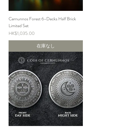
Cernunnos Forest 6-Decks Half Brick
Limited Set
価格
HK$1,035.00
在庫なし