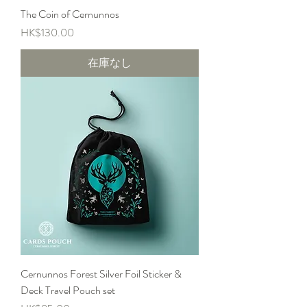
The Coin of Cernunnos
価格
HK$130.00
在庫なし
Cernunnos Forest Silver Foil Sticker &
Deck Travel Pouch set