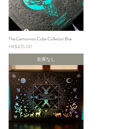
The Cernunnos Cube Collector Box
価格
HK$425.00
在庫なし