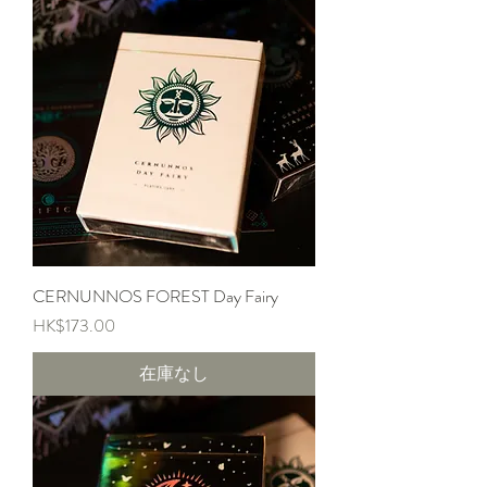
CERNUNNOS FOREST Day Fairy
価格
HK$173.00
在庫なし