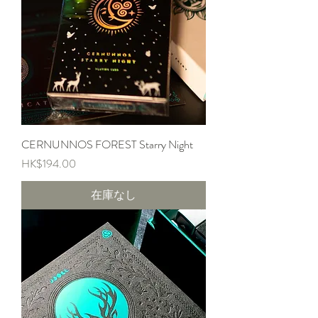
CERNUNNOS FOREST Starry Night
価格
HK$194.00
在庫なし